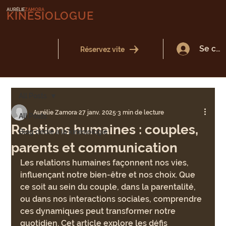
AURÉLIE
ZAMORA
KINÉSIOLOGUE
Se con
Réservez vite
All Posts
Aurélie Zamora
27 janv. 2025
3 min de lecture
All Posts
Relations humaines : couples,
Blog dédié à la kinésiologie
parents et communication
Les relations humaines façonnent nos vies, 
influençant notre bien-être et nos choix. Que 
ce soit au sein du couple, dans la parentalité, 
ou dans nos interactions sociales, comprendre 
ces dynamiques peut transformer notre 
quotidien. Cet article explore les défis 