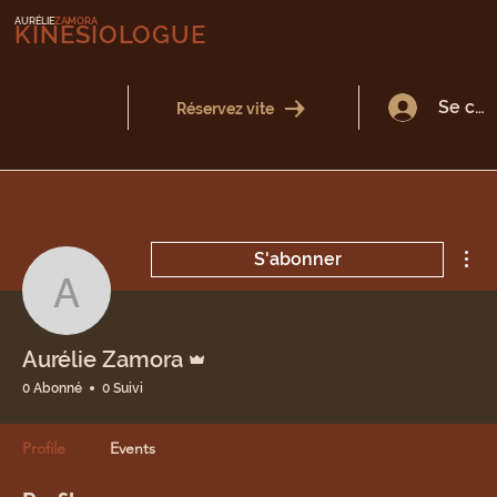
AURÉLIE
ZAMORA
KINÉSIOLOGUE
Se con
Réservez vite
Plu
S'abonner
Aurélie Zamora
Administrateur
Aurélie Zamora
0 Abonné
0 Suivi
Profile
Events