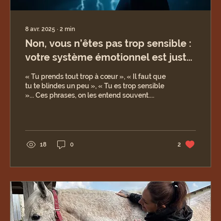
8 avr. 2025
∙
2
min
Non, vous n’êtes pas trop sensible :
votre système émotionnel est juste
en alerte
« Tu prends tout trop à cœur », « Il faut que
tu te blindes un peu », « Tu es trop sensible
»... Ces phrases, on les entend souvent....
18
0
2