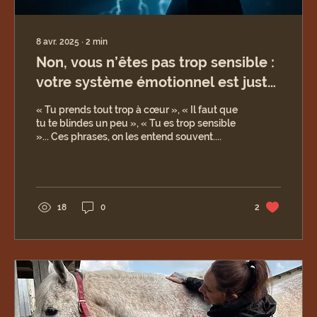
8 avr. 2025
∙
2
min
Non, vous n’êtes pas trop sensible :
votre système émotionnel est juste
en alerte
« Tu prends tout trop à cœur », « Il faut que
tu te blindes un peu », « Tu es trop sensible
»... Ces phrases, on les entend souvent....
18
0
2