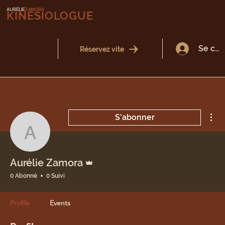
AURÉLIE
ZAMORA
KINÉSIOLOGUE
Se con
Réservez vite
Plu
S'abonner
Aurélie Zamora
Administrateur
Aurélie Zamora
0 Abonné
0 Suivi
Profile
Events