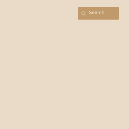
KINÉSIOLOGUE
AURÉLIE
ZAMORA
Sur les réseaux
FACEBOOK
INSTAGRAM
LINKEDIN
Sur la kinésiologie