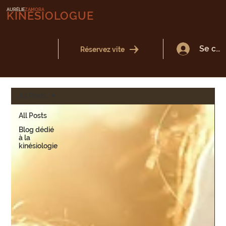
AURÉLIE
ZAMORA
KINÉSIOLOGUE
Se con
Réservez vite
All Posts
All Posts
Blog dédié
à la
kinésiologie