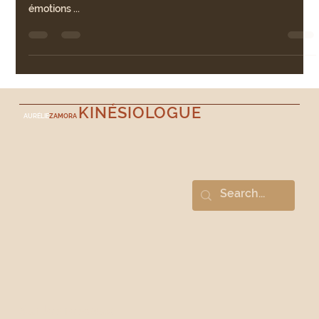
Être parent, c’est souvent jongler avec des responsabilités
multiples : éducation, travail, vie personnelle et gestion des
émotions ...
KINÉSIOLOGUE
AURÉLIE
ZAMORA