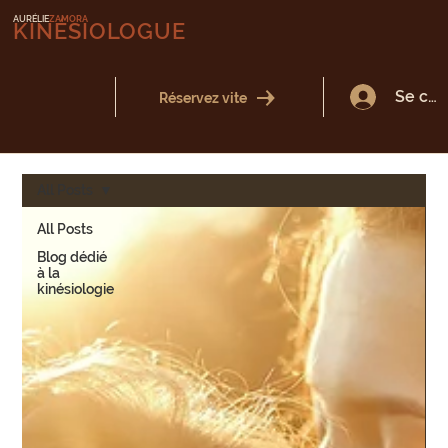
AURÉLIE
ZAMORA
KINÉSIOLOGUE
Se con
Réservez vite
All Posts
All Posts
Blog dédié
à la
kinésiologie