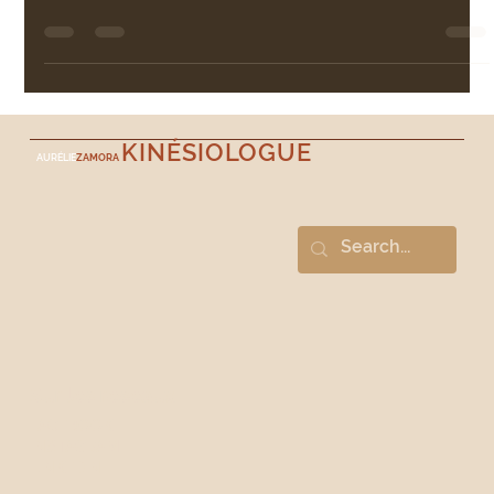
multiples : éducation, travail, vie personnelle et gestion des
émotions ...
KINÉSIOLOGUE
AURÉLIE
ZAMORA
Sur les réseaux
FACEBOOK
INSTAGRAM