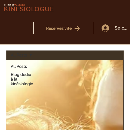
AURÉLIE
ZAMORA
KINÉSIOLOGUE
Se con
Réservez vite
All Posts
All Posts
Blog dédié
à la
kinésiologie