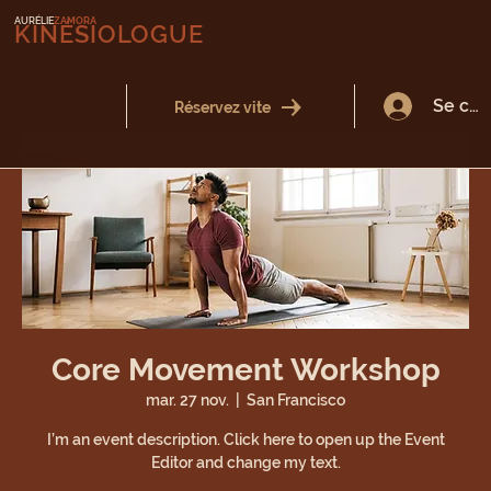
AURÉLIE
ZAMORA
KINÉSIOLOGUE
Se con
Réservez vite
Core Movement Workshop
mar. 27 nov.
  |  
San Francisco
I’m an event description. Click here to open up the Event
Editor and change my text.