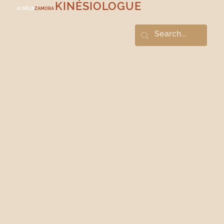
KINÉSIOLOGUE
AURÉLIE
ZAMORA
Sur les réseaux
FACEBOOK
INSTAGRAM
LINKEDIN
Sur la kinésiologie
ESSENCE