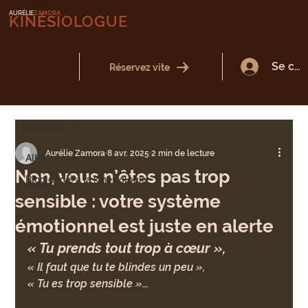
AURÉLIE
ZAMORA
KINÉSIOLOGUE
Se con
Réservez vite
All Posts
Aurélie Zamora
8 avr. 2025
2 min de lecture
All Posts
Non, vous n’êtes pas trop
Blog dédié à la kinésiologie
sensible : votre système
émotionnel est juste en alerte
« Tu prends tout trop à cœur »,
« Il faut que tu te blindes un peu »,
« Tu es trop sensible »...