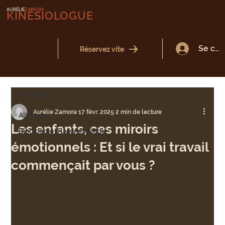
AURÉLIE
ZAMORA
KINÉSIOLOGUE
Se con
Réservez vite
All Posts
Aurélie Zamora
17 févr. 2025
2 min de lecture
All Posts
Les enfants, ces miroirs
Blog dédié à la kinésiologie
émotionnels : Et si le vrai travail
commençait par vous ?